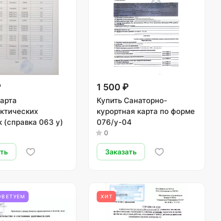
₽
1 500 ₽
Карта
Купить Санаторно-
ктических
курортная карта по форме
 (справка 063 у)
076/у-04
0
ать
Заказать
ОВЕТУЕМ
ХИТ