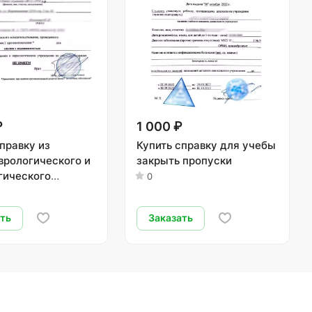
₽
1 000 ₽
правку из
Купить справку для учебы
врологического и
закрыть пропуски
гического
0
ера
ать
Заказать