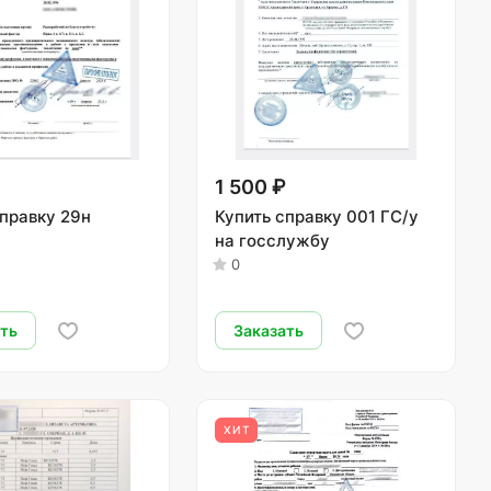
₽
1 500 ₽
справку 29н
Купить справку 001 ГС/у
на госслужбу
0
ать
Заказать
ХИТ