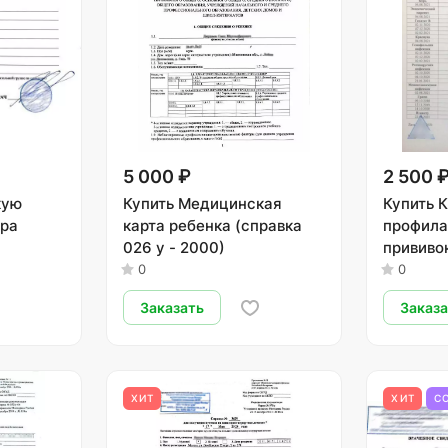
5 000 ₽
2 500 
кую
Купить Медицинская
Купить 
тра
карта ребенка (справка
профила
026 у - 2000)
прививок
0
0
Заказать
Заказ
ХИТ
ХИТ
С