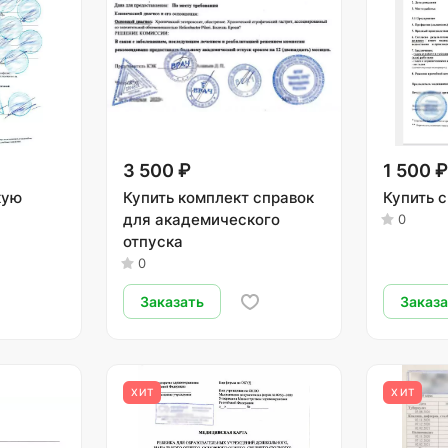
3 500 ₽
1 500 
кую
Купить комплект справок
Купить 
для академического
0
отпуска
0
Заказать
Заказ
ХИТ
ХИТ