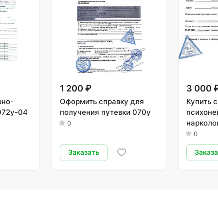
1 200 ₽
3 000 
рно-
Оформить справку для
Купить с
072у-04
получения путевки 070у
психоне
нарколо
0
диспанс
0
Заказать
Заказ