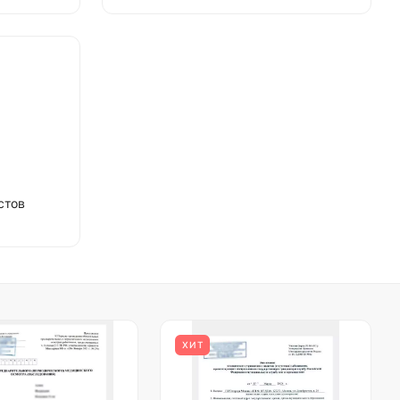
стов
ХИТ