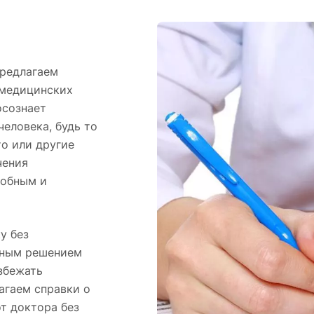
предлагаем
 медицинских
осознает
еловека, будь то
то или другие
чения
добным и
у без
ьным решением
избежать
агаем справки о
т доктора без